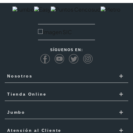
SÍGUENOS EN:
+
Nosotros
Cencosud
+
Tienda Online
Responsabilidad Social
Recoge en tienda
+
Trabaja con Nosotros
Jumbo
Cómo comprar
Proveedores
Localiza Tienda
+
Mis Pedidos
Atención al Cliente