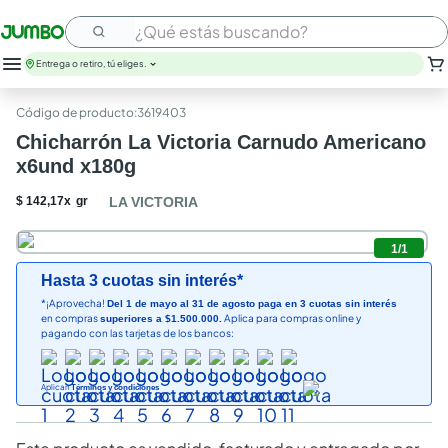
¿Qué estás buscando?
Entrega o retiro, tú eliges.
leche
:
3619403
huevos
Chicharrón La Victoria Carnudo Americano
arroz
x6und x180g
papel higienico
galletas
$
142
,
17
x
gr
LA VICTORIA
aceite
queso
1
/
1
cafe
Hasta 3 cuotas sin interés*
pollo
*¡Aprovecha!
Del 1 de mayo al 31 de agosto paga en 3 cuotas sin interés
nutribela
en compras
Aplica para compras online y
superiores a $1.500.000.
pagando con las tarjetas de los bancos:
Aplican
Términos y condiciones