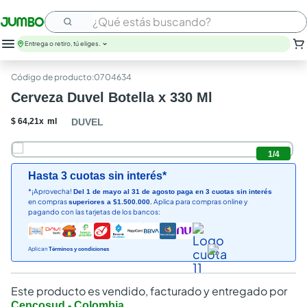
¿Qué estás buscando?
Entrega o retiro, tú eliges.
:
0704634
Cerveza Duvel Botella x 330 Ml
$
64
,
21
x
ml
DUVEL
1
/
4
Hasta 3 cuotas sin interés*
*¡Aprovecha!
Del 1 de mayo al 31 de agosto paga en 3 cuotas sin interés
en compras
Aplica para compras online y
superiores a $1.500.000.
pagando con las tarjetas de los bancos:
Aplican
Términos y condiciones
Este producto es vendido, facturado y entregado por
Cencosud - Colombia