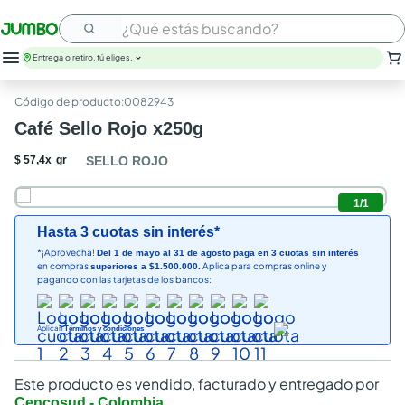
¿Qué estás buscando?
Entrega o retiro, tú eliges.
:
0082943
Café Sello Rojo x250g
$
57
,
4
x
gr
SELLO ROJO
1
/
1
Hasta 3 cuotas sin interés*
*¡Aprovecha!
Del 1 de mayo al 31 de agosto paga en 3 cuotas sin interés
en compras
Aplica para compras online y
superiores a $1.500.000.
pagando con las tarjetas de los bancos:
Aplican
Términos y condiciones
Este producto es vendido, facturado y entregado por
Cencosud - Colombia