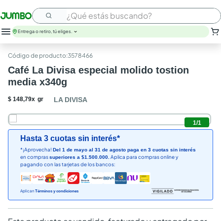
¿Qué estás buscando?
Entrega o retiro, tú eliges.
:
3578466
Café La Divisa especial molido tostion
media x340g
$
148
,
79
x
gr
LA DIVISA
1
/
1
Hasta 3 cuotas sin interés*
*¡Aprovecha!
Del 1 de mayo al 31 de agosto paga en 3 cuotas sin interés
en compras
Aplica para compras online y
superiores a $1.500.000.
pagando con las tarjetas de los bancos:
Aplican
Términos y condiciones