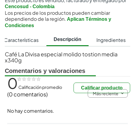
Este producto es vendido, facturado y entregado por
Cencosud - Colombia
Los precios de los productos pueden cambiar
dependiendo de la región.
Aplican Términos y
Condiciones
Características
Ingredientes
Descripción
Café La Divisa especial molido tostion media
x340g
Comentarios y valoraciones
0
☆
☆
☆
☆
☆
Calificación promedio
Calificar producto
Más reciente
(0 comentarios)
No hay comentarios.