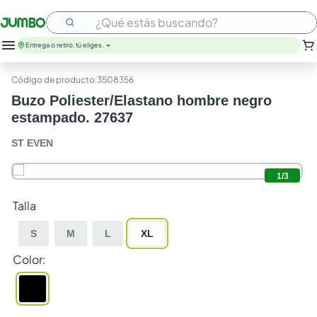
¿Qué estás buscando?
Entrega o retiro, tú eliges.
leche
:
3508356
huevos
Buzo Poliester/Elastano hombre negro
arroz
estampado. 27637
papel higienico
nutribela
ST EVEN
galletas
aceite
1
/
3
queso
pollo
Talla
carne
S
M
L
XL
Color
: