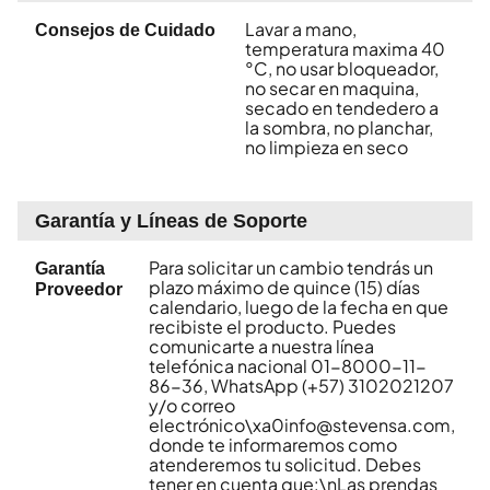
Lavar a mano,
Consejos de Cuidado
temperatura maxima 40
°C, no usar bloqueador,
no secar en maquina,
secado en tendedero a
la sombra, no planchar,
no limpieza en seco
Garantía y Líneas de Soporte
Para solicitar un cambio tendrás un
Garantía
plazo máximo de quince (15) días
Proveedor
calendario, luego de la fecha en que
recibiste el producto. Puedes
comunicarte a nuestra línea
telefónica nacional 01-8000-11-
86-36, WhatsApp (+57) 3102021207
y/o correo
electrónico\xa0info@stevensa.com,
donde te informaremos como
atenderemos tu solicitud. Debes
tener en cuenta que:\nLas prendas