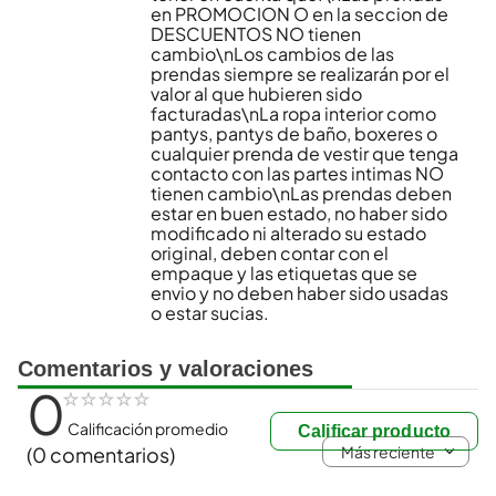
en PROMOCION O en la seccion de
DESCUENTOS NO tienen
cambio\nLos cambios de las
prendas siempre se realizarán por el
valor al que hubieren sido
facturadas\nLa ropa interior como
pantys, pantys de baño, boxeres o
cualquier prenda de vestir que tenga
contacto con las partes intimas NO
tienen cambio\nLas prendas deben
estar en buen estado, no haber sido
modificado ni alterado su estado
original, deben contar con el
empaque y las etiquetas que se
envio y no deben haber sido usadas
o estar sucias.
Comentarios y valoraciones
0
☆
☆
☆
☆
☆
Calificación promedio
Calificar producto
Más reciente
(0 comentarios)