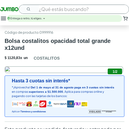
¿Qué estás buscando?
Entrega o retiro, tú eliges.
leche
:
0999916
huevos
Bolsa costalitos opacidad total grande
arroz
x12und
papel higienico
nutribela
$
1120
,
83
x
un
COSTALITOS
galletas
aceite
1
/
2
queso
Hasta 3 cuotas sin interés*
pollo
*¡Aprovecha!
Del 1 de mayo al 31 de agosto paga en 3 cuotas sin interés
carne
en compras
Aplica para compras online y
superiores a $1.500.000.
pagando con las tarjetas de los bancos:
Aplican
Términos y condiciones