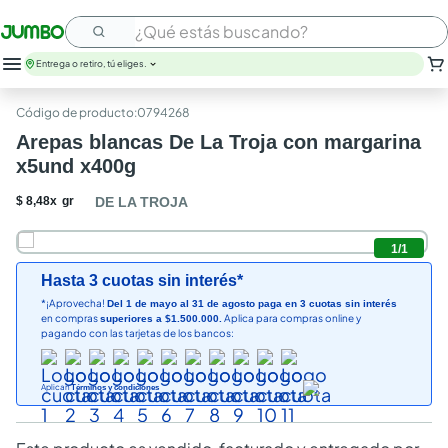
¿Qué estás buscando?
Entrega o retiro, tú eliges.
leche
:
0794268
huevos
Arepas blancas De La Troja con margarina
arroz
x5und x400g
papel higienico
galletas
$
8
,
48
x
gr
DE LA TROJA
aceite
queso
1
/
1
nutribela
Hasta 3 cuotas sin interés*
pollo
*¡Aprovecha!
Del 1 de mayo al 31 de agosto paga en 3 cuotas sin interés
cafe
en compras
Aplica para compras online y
superiores a $1.500.000.
pagando con las tarjetas de los bancos:
Aplican
Términos y condiciones