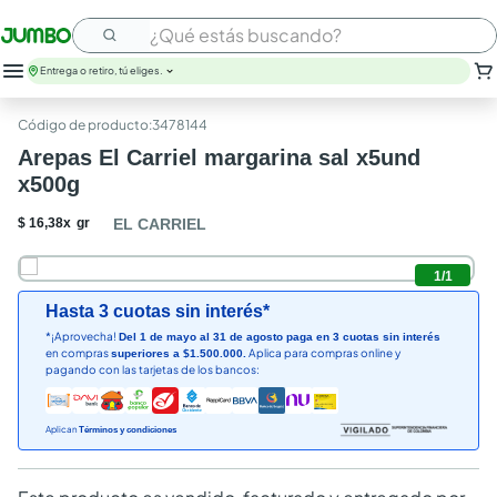
¿Qué estás buscando?
Entrega o retiro, tú eliges.
:
3478144
Arepas El Carriel margarina sal x5und
x500g
$
16
,
38
x
gr
EL CARRIEL
1
/
1
Hasta 3 cuotas sin interés*
*¡Aprovecha!
Del 1 de mayo al 31 de agosto paga en 3 cuotas sin interés
en compras
Aplica para compras online y
superiores a $1.500.000.
pagando con las tarjetas de los bancos:
Aplican
Términos y condiciones