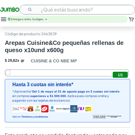
¿Qué estás buscando?
Entrega o retiro, tú eliges.
leche
:
3463839
huevos
Arepas Cuisine&Co pequeñas rellenas de
arroz
queso x10und x600g
papel higienico
nutribela
$
29
,
82
x
gr
CUISINE & CO NBE MP
galletas
aceite
1
/
1
queso
Hasta 3 cuotas sin interés*
pollo
*¡Aprovecha!
Del 1 de mayo al 31 de agosto paga en 3 cuotas sin interés
carne
en compras
Aplica para compras online y
superiores a $1.500.000.
pagando con las tarjetas de los bancos:
Aplican
Términos y condiciones