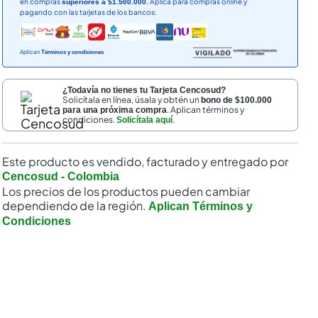
en compras
Aplica para compras online y
superiores a $1.500.000.
pagando con las tarjetas de los bancos:
Aplican
Términos y condiciones
¿Todavía no tienes tu Tarjeta Cencosud?
Solicítala en línea, úsala y obtén un
bono de $100.000
. Aplican términos y
para una próxima compra
condiciones.
.
Solicítala aquí
Este producto es vendido, facturado y entregado por
Cencosud - Colombia
Los precios de los productos pueden cambiar
dependiendo de la región.
Aplican Términos y
Condiciones