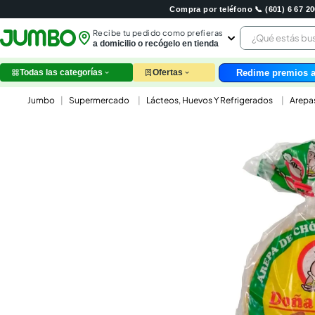
Compra por teléfono 📞 (601) 6 67 
¿Qué estás 
Recibe tu pedido como prefieras
a domicilio o recógelo en tienda
Redime premios a
Todas las categorías
Ofertas
leche
Supermercado
Lácteos, Huevos Y Refrigerados
Arepa
huev
arroz
papel
nutri
galle
aceit
ques
pollo
carn