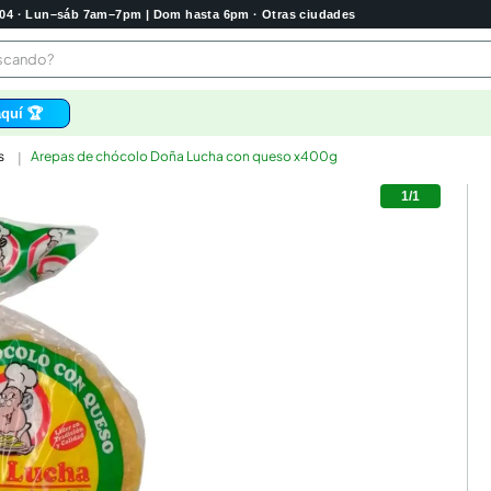
2004 · Lun–sáb 7am–7pm | Dom hasta 6pm · Otras ciudades
buscando?
quí 🏆
s
Arepas de chócolo Doña Lucha con queso x400g
os
1
/
1
 higienico
bela
tas
e
o
e