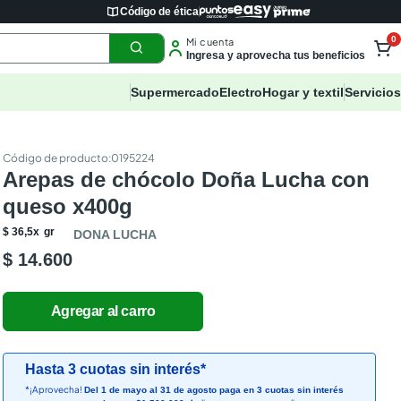
Código de ética
0
Mi cuenta
Ingresa y aprovecha tus beneficios
Supermercado
Electro
Hogar y textil
Servicios
:
0195224
Arepas de chócolo Doña Lucha con
queso x400g
$
36
,
5
x
gr
DONA LUCHA
$ 14.600
Hasta 3 cuotas sin interés*
*¡Aprovecha!
Del 1 de mayo al 31 de agosto paga en 3 cuotas sin interés