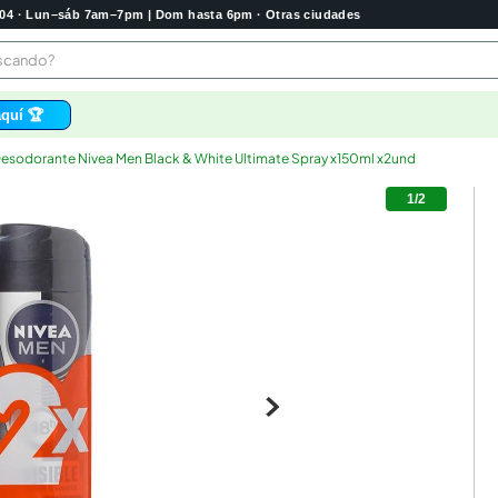
2004 · Lun–sáb 7am–7pm | Dom hasta 6pm · Otras ciudades
buscando?
quí 🏆
esodorante Nivea Men Black & White Ultimate Spray x150ml x2und
os
1
/
2
 higienico
tas
e
o
bela