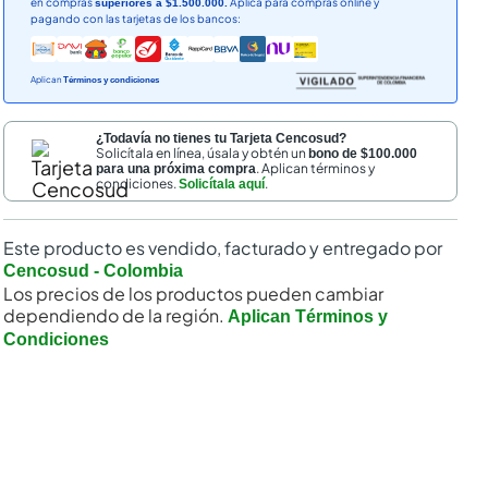
en compras
Aplica para compras online y
superiores a $1.500.000.
pagando con las tarjetas de los bancos:
Aplican
Términos y condiciones
¿Todavía no tienes tu Tarjeta Cencosud?
Solicítala en línea, úsala y obtén un
bono de $100.000
. Aplican términos y
para una próxima compra
condiciones.
.
Solicítala aquí
Este producto es vendido, facturado y entregado por
Cencosud - Colombia
Los precios de los productos pueden cambiar
dependiendo de la región.
Aplican Términos y
Condiciones