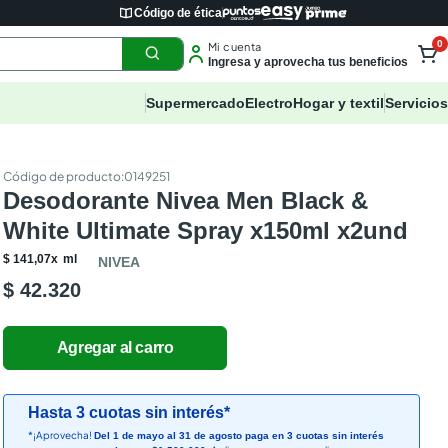
Código de ética
0
Mi cuenta
Ingresa y aprovecha tus beneficios
Supermercado
Electro
Hogar y textil
Servicios
:
0149251
Desodorante Nivea Men Black &
White Ultimate Spray x150ml x2und
$
141
,
07
x
ml
NIVEA
$ 42.320
Hasta 3 cuotas sin interés*
*¡Aprovecha!
Del 1 de mayo al 31 de agosto paga en 3 cuotas sin interés