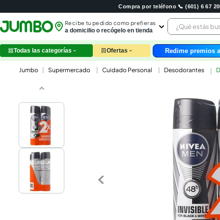
Compra por teléfono 📞 (601) 6 67 
¿Qué estás 
Recibe tu pedido como prefieras
a domicilio o recógelo en tienda
Redime premios a
Todas las categorías
Ofertas
leche
Supermercado
Cuidado Personal
Desodorantes
D
huev
arroz
papel
galle
aceit
ques
nutri
pollo
cafe