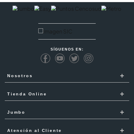
SÍGUENOS EN:
+
Nosotros
Cencosud
+
Tienda Online
Responsabilidad Social
Recoge en tienda
+
Trabaja con Nosotros
Jumbo
Cómo comprar
Proveedores
Localiza Tienda
+
Mis Pedidos
Atención al Cliente