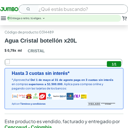
¿Qué estás buscando?
Entrega o retiro, tú eliges.
:
0314489
Agua Cristal botellón x20L
$
0
,
79
x
ml
CRISTAL
1
/
1
Hasta 3 cuotas sin interés*
*¡Aprovecha!
Del 1 de mayo al 31 de agosto paga en 3 cuotas sin interés
en compras
Aplica para compras online y
superiores a $1.500.000.
pagando con las tarjetas de los bancos:
Aplican
Términos y condiciones
Este producto es vendido, facturado y entregado por
Cencosud - Colombia