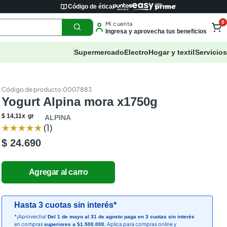
Código de ética
0
Mi cuenta
Ingresa y aprovecha tus beneficios
Supermercado
Electro
Hogar y textil
Servicios
:
0007883
Yogurt Alpina mora x1750g
$
14
,
11
x
gr
ALPINA
★
★
★
★
★
(
1
)
$ 24.690
Hasta 3 cuotas sin interés*
*¡Aprovecha!
Del 1 de mayo al 31 de agosto paga en 3 cuotas sin interés
en compras
Aplica para compras online y
superiores a $1.500.000.