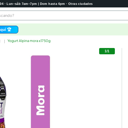
2004 · Lun–sáb 7am–7pm | Dom hasta 6pm · Otras ciudades
buscando?
quí 🏆
t
Yogurt Alpina mora x1750g
os
1
/
1
 higienico
bela
tas
e
o
e