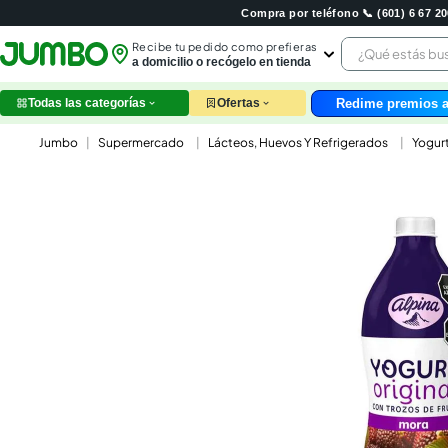
Compra por teléfono 📞 (601) 6 67 
¿Qué estás 
Recibe tu pedido como prefieras
a domicilio o recógelo en tienda
Redime premios a
Todas las categorías
Ofertas
leche
Supermercado
Lácteos, Huevos Y Refrigerados
Yogur
huev
arroz
papel
nutri
galle
aceit
ques
pollo
carn