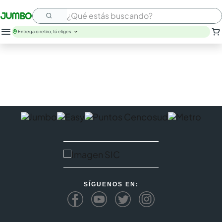
¿Qué estás buscando?
Entrega o retiro, tú eliges.
leche
huevos
arroz
papel higienico
galletas
aceite
queso
nutribela
pollo
cafe
SÍGUENOS EN: