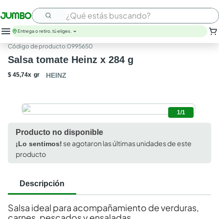
¿Qué estás buscando?
Entrega o retiro, tú eliges.
:
0995650
Salsa tomate Heinz x 284 g
$
45
,
74
x
gr
HEINZ
1/1
Producto no disponible
se agotaron las últimas unidades de este
¡Lo sentimos!
producto
Descripción
Salsa ideal para acompañamiento de verduras,
carnes, pescados y ensaladas.