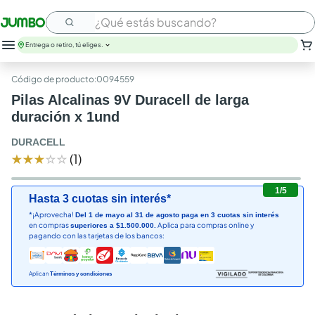
¿Qué estás buscando?
Entrega o retiro, tú eliges.
leche
:
0094559
huevos
Pilas Alcalinas 9V Duracell de larga
arroz
duración x 1und
papel higienico
galletas
DURACELL
aceite
★
★
★
☆
☆
(
1
)
queso
nutribela
1
/
5
Hasta 3 cuotas sin interés*
pollo
*¡Aprovecha!
Del 1 de mayo al 31 de agosto paga en 3 cuotas sin interés
cafe
en compras
Aplica para compras online y
superiores a $1.500.000.
pagando con las tarjetas de los bancos:
Aplican
Términos y condiciones