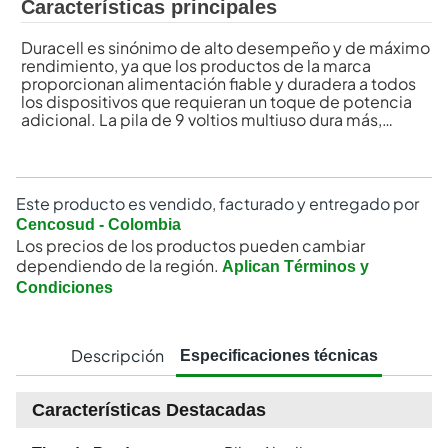
Características principales
Duracell es sinónimo de alto desempeño y de máximo
rendimiento, ya que los productos de la marca
proporcionan alimentación fiable y duradera a todos
los dispositivos que requieran un toque de potencia
adicional. La pila de 9 voltios multiuso dura más,
mucho más en comparación con las pilas comunes de
zinc-carbón (los resultados pueden variar por
dispositivo), lo cual la convierte en la opción ideal para
obtener energía confiable y de larga duración. Gracias
Este producto es vendido, facturado y entregado por
a la tecnología Duracell Duralock, las pilas alcalinas de
Cencosud - Colombia
9 voltios sin utilizar retienen su capacidad energética
Los precios de los productos pueden cambiar
durante un máximo de 5 años de almacenamiento en
condiciones ambientales, ofreciéndole la libertad de
dependiendo de la región.
Aplican Términos y
disfrutar del uso de sus aparatos por mucho más
Condiciones
tiempo. La pila cuadrada rinde su máximo provecho al
ser utilizada en cámaras, micrófonos y guitarras
eléctricas, entre otros dispositivos. Desde el
lanzamiento de la marca en el año 1965, Duracell ha
Descripción
Especificaciones técnicas
crecido hasta convertirse en un ícono de consumo
mundial, conocida por su compromiso con la calidad,
la confiabilidad y la innovación. En promedio, se
Características Destacadas
venden 63 productos de Duracell cada segundo en
todo el mundo y cada vez más dispositivos nuevos