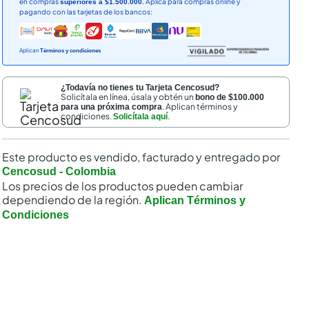
en compras
Aplica para compras online y
superiores a $1.500.000.
pagando con las tarjetas de los bancos:
Aplican
Términos y condiciones
¿Todavía no tienes tu Tarjeta Cencosud?
Solicítala en línea, úsala y obtén un
bono de $100.000
. Aplican términos y
para una próxima compra
condiciones.
.
Solicítala aquí
Este producto es vendido, facturado y entregado por
Cencosud - Colombia
Los precios de los productos pueden cambiar
dependiendo de la región.
Aplican Términos y
Condiciones