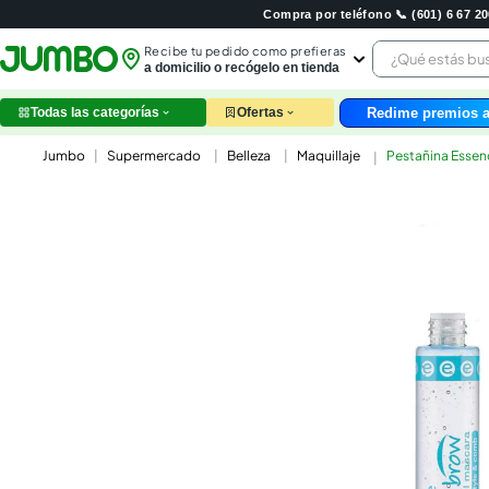
Compra por teléfono 📞 (601) 6 67 
¿Qué estás 
Recibe tu pedido como prefieras
a domicilio o recógelo en tienda
Redime premios a
Todas las categorías
Ofertas
leche
Supermercado
Belleza
Maquillaje
Pestañina Essenc
huev
arroz
nutri
papel
galle
aceit
ques
pollo
carn