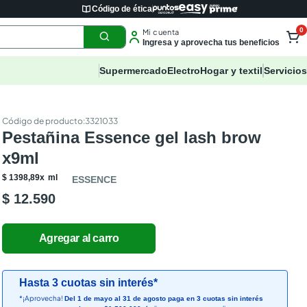
Código de ética
0
Mi cuenta
Ingresa y aprovecha tus beneficios
Supermercado
Electro
Hogar y textil
Servicios
:
3321033
Pestañina Essence gel lash brow
x9ml
$
1398
,
89
x
ml
ESSENCE
$ 12.590
Hasta 3 cuotas sin interés*
*¡Aprovecha!
Del 1 de mayo al 31 de agosto paga en 3 cuotas sin interés