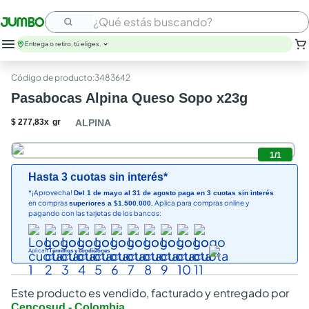
¿Qué estás buscando?
Entrega o retiro, tú eliges.
:
3483642
Pasabocas Alpina Queso Sopo x23g
$
277
,
83
x
gr
ALPINA
1
/
1
Hasta 3 cuotas sin interés*
*¡Aprovecha!
Del 1 de mayo al 31 de agosto paga en 3 cuotas sin interés
en compras
Aplica para compras online y
superiores a $1.500.000.
pagando con las tarjetas de los bancos:
Aplican
Términos y condiciones
Este producto es vendido, facturado y entregado por
Cencosud - Colombia