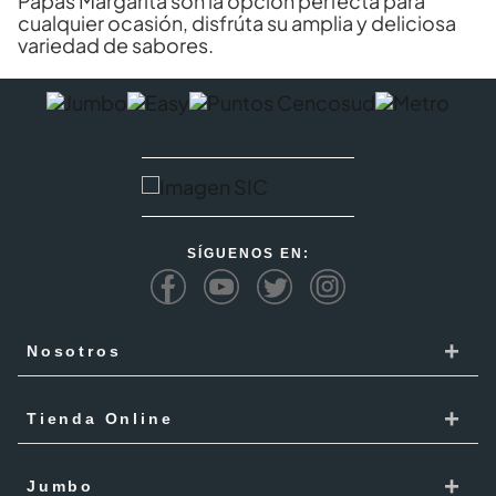
Papas Margarita son la opción perfecta para
cualquier ocasión, disfrúta su amplia y deliciosa
variedad de sabores.
SÍGUENOS EN:
+
Nosotros
Cencosud
+
Tienda Online
Responsabilidad Social
Recoge en tienda
+
Trabaja con Nosotros
Jumbo