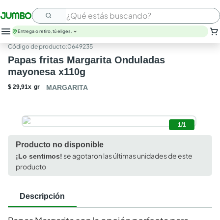
¿Qué estás buscando?
Entrega o retiro, tú eliges.
:
0649235
Papas fritas Margarita Onduladas
mayonesa x110g
$
29
,
91
x
gr
MARGARITA
1/1
Producto no disponible
se agotaron las últimas unidades de este
¡Lo sentimos!
producto
Descripción