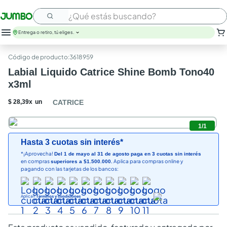
¿Qué estás buscando?
Entrega o retiro, tú eliges.
:
3618959
Labial Liquido Catrice Shine Bomb Tono40
x3ml
$
28
,
39
x
un
CATRICE
1
/
1
Hasta 3 cuotas sin interés*
*¡Aprovecha!
Del 1 de mayo al 31 de agosto paga en 3 cuotas sin interés
en compras
Aplica para compras online y
superiores a $1.500.000.
pagando con las tarjetas de los bancos:
Aplican
Términos y condiciones