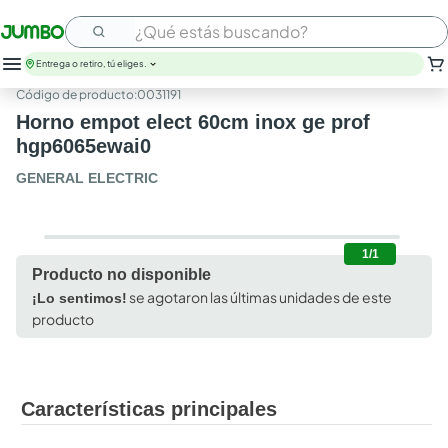
¿Qué estás buscando?
Entrega o retiro, tú eliges.
:
0031191
leche
Horno empot elect 60cm inox ge prof
huevos
hgp6065ewai0
arroz
papel higienico
GENERAL ELECTRIC
nutribela
galletas
aceite
1/1
queso
Producto no disponible
pollo
se agotaron las últimas unidades de este
¡Lo sentimos!
carne
producto
Características principales