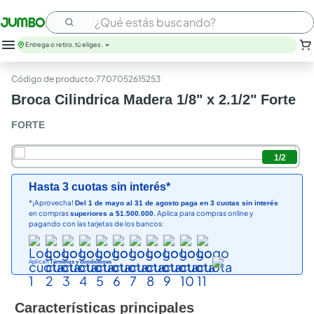
¿Qué estás buscando?
Entrega o retiro, tú eliges.
leche
:
7707052615253
huevos
Broca Cilindrica Madera 1/8" x 2.1/2" Forte
arroz
papel higienico
FORTE
galletas
aceite
1
/
2
queso
nutribela
Hasta 3 cuotas sin interés*
pollo
*¡Aprovecha!
Del 1 de mayo al 31 de agosto paga en 3 cuotas sin interés
en compras
Aplica para compras online y
superiores a $1.500.000.
cafe
pagando con las tarjetas de los bancos:
Aplican
Términos y condiciones
Características principales