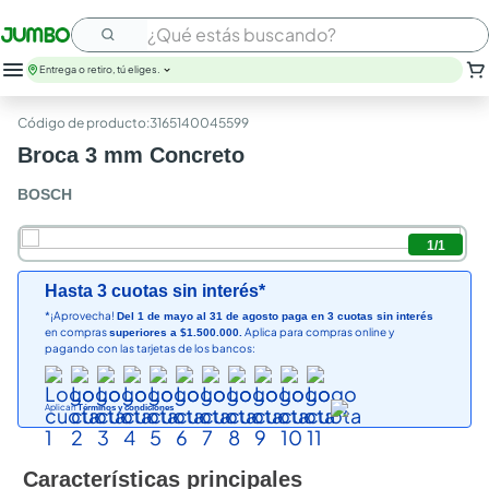
¿Qué estás buscando?
Entrega o retiro, tú eliges.
:
3165140045599
Broca 3 mm Concreto
BOSCH
1
/
1
Hasta 3 cuotas sin interés*
*¡Aprovecha!
Del 1 de mayo al 31 de agosto paga en 3 cuotas sin interés
en compras
Aplica para compras online y
superiores a $1.500.000.
pagando con las tarjetas de los bancos:
Aplican
Términos y condiciones
Características principales