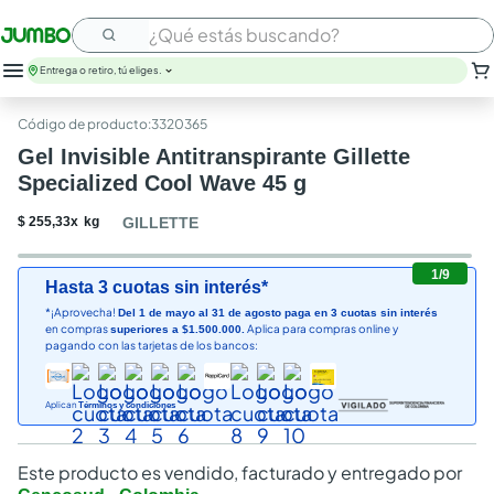
¿Qué estás buscando?
Entrega o retiro, tú eliges.
:
3320365
Gel Invisible Antitranspirante Gillette
Specialized Cool Wave 45 g
$
255
,
33
x
kg
GILLETTE
1
/
9
Hasta 3 cuotas sin interés*
*¡Aprovecha!
Del 1 de mayo al 31 de agosto paga en 3 cuotas sin interés
en compras
Aplica para compras online y
superiores a $1.500.000.
pagando con las tarjetas de los bancos:
Aplican
Términos y condiciones
Este producto es vendido, facturado y entregado por