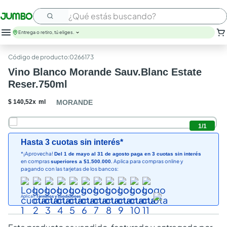
¿Qué estás buscando?
Entrega o retiro, tú eliges.
:
0266173
Vino Blanco Morande Sauv.Blanc Estate
Reser.750ml
$
140
,
52
x
ml
MORANDE
1
/
1
Hasta 3 cuotas sin interés*
*¡Aprovecha!
Del 1 de mayo al 31 de agosto paga en 3 cuotas sin interés
en compras
Aplica para compras online y
superiores a $1.500.000.
pagando con las tarjetas de los bancos:
Aplican
Términos y condiciones