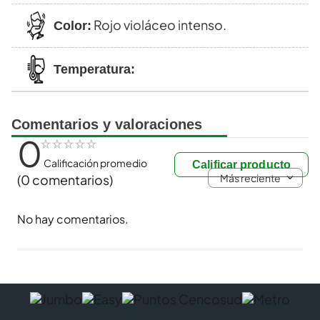
Rojo violáceo intenso.
Color:
Temperatura:
Comentarios y valoraciones
0
☆
☆
☆
☆
☆
Calificación promedio
Calificar producto
Más reciente
(0 comentarios)
No hay comentarios.