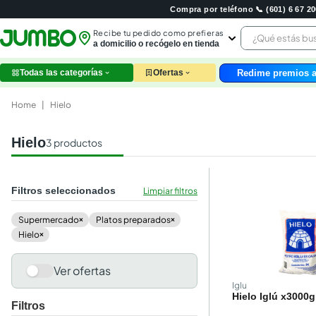
Compra por teléfono 📞 (601) 6 67 
¿Qué estás 
Recibe tu pedido como prefieras
a domicilio o recógelo en tienda
Redime premios a
Todas las categorías
Ofertas
leche
huev
Home
|
Hielo
arroz
nutri
Hielo
3
productos
papel
galle
aceit
Filtros seleccionados
Limpiar filtros
ques
pollo
supermercado
platos preparados
×
×
carn
hielo
×
Ver ofertas
Iglu
Hielo Iglú x3000g
Filtros