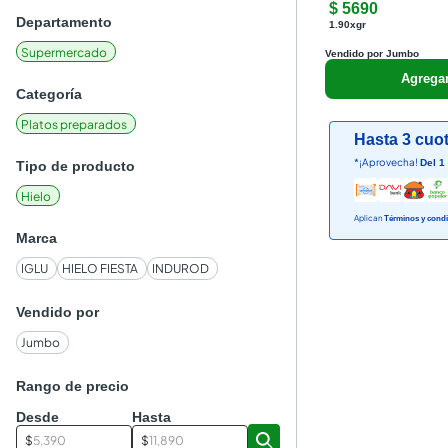
$ 5690
Departamento
1.90xgr
Supermercado
Vendido por Jumbo
Agrega
Categoría
Platos preparados
Hasta 3 cuot
*¡Aprovecha!
Del 1
Tipo de producto
Hielo
Aplican
Términos y condi
Marca
IGLU
HIELO FIESTA
INDUROD
Vendido por
Jumbo
Rango de precio
Desde
Hasta
$
$