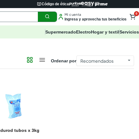
Código de ética
0
Mi cuenta
Ingresa y aprovecha tus beneficios
Supermercado
Electro
Hogar y textil
Servicios
⌄
Ordenar por
ndurod tubos x 3kg