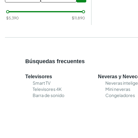
$
5,390
$
11,890
Búsquedas frecuentes
Televisores
Neveras y Neve
Smart TV
Neveras intelig
Televisores 4K
Mini neveras
Barra de sonido
Congeladores