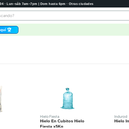
2004 · Lun–sáb 7am–7pm | Dom hasta 6pm · Otras ciudades
buscando?
quí 🏆
os
bela
 higienico
tas
e
o
e
Hielo Fiesta
Indurod
Hielo En Cubitos Hielo
Hielo I
Fiesta x5Kg