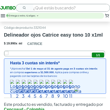
¿Qué estás buscando?
Entrega o retiro, tú eliges.
:
3321044
Delineador ojos Catrice easy tono 10 x1ml
$
19
.
990
x
ml
CATRICE
1
/
1
Hasta 3 cuotas sin interés*
*¡Aprovecha!
Del 1 de mayo al 31 de agosto paga en 3 cuotas sin interés
en compras
Aplica para compras online y
superiores a $1.500.000.
pagando con las tarjetas de los bancos:
Aplican
Términos y condiciones
Este producto es vendido, facturado y entregado por
Cencosud - Colombia