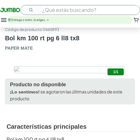
¿Qué estás buscando?
Entrega o retiro, tú eliges.
:
0665893
Bol km 100 rt pg 6 ll8 tx8
PAPER MATE
1/1
Producto no disponible
se agotaron las últimas unidades de este
¡Lo sentimos!
producto
Características principales
Bol km 100 rt pg 6 ll8 tx8