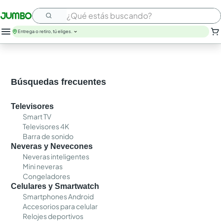
¿Qué estás buscando?
Entrega o retiro, tú eliges.
Búsquedas frecuentes
Televisores
Smart TV
Televisores 4K
Barra de sonido
Neveras y Nevecones
Neveras inteligentes
Mini neveras
Congeladores
Celulares y Smartwatch
Smartphones Android
Accesorios para celular
Relojes deportivos