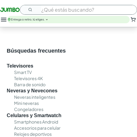
¿Qué estás buscando?
Entrega o retiro, tú eliges.
leche
huevos
arroz
Búsquedas frecuentes
papel higienico
nutribela
Televisores
galletas
Smart TV
aceite
Televisores 4K
queso
Barra de sonido
pollo
Neveras y Nevecones
carne
Neveras inteligentes
Mini neveras
Congeladores
Celulares y Smartwatch
Smartphones Android
Accesorios para celular
Relojes deportivos