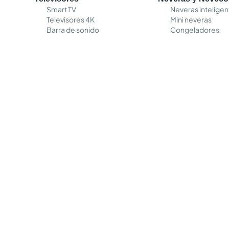
Smart TV
Neveras inteligen
Televisores 4K
Mini neveras
Barra de sonido
Congeladores