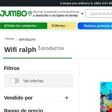
Compra por teléfono 📞 (601) 6 67 
¿Qué estás 
Recibe tu pedido como prefieras
a domicilio o recógelo en tienda
Redime premios a
Todas las categorías
Ofertas
leche
huev
WIFI RALPH
arroz
3
productos
wifi ralph
nutri
papel
galle
aceit
Filtros
ques
pollo
carn
Vendido por
jumbo