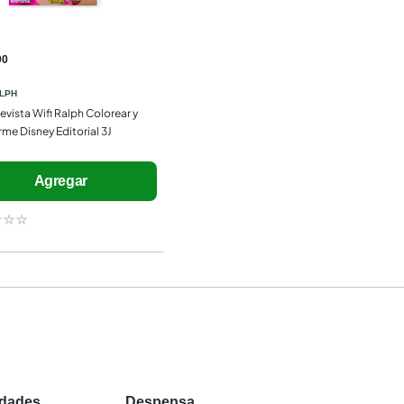
90
ALPH
evista Wifi Ralph Colorear y 
rme Disney Editorial 3J
Agregar
☆
☆
☆
edades
Despensa