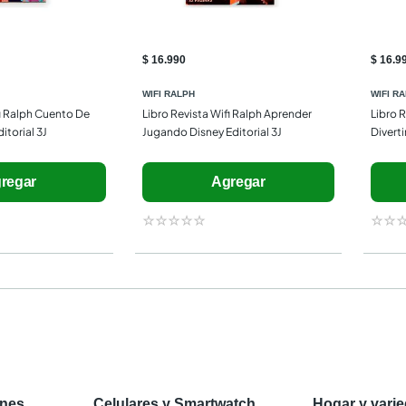
$ 16.990
$ 16.9
WIFI RALPH
WIFI R
i Ralph Cuento De 
Libro Revista Wifi Ralph Aprender 
Libro R
itorial 3J
Jugando Disney Editorial 3J
Diverti
regar
Agregar
☆
☆
☆
☆
☆
☆
☆
ones
Celulares y Smartwatch
Hogar y vari