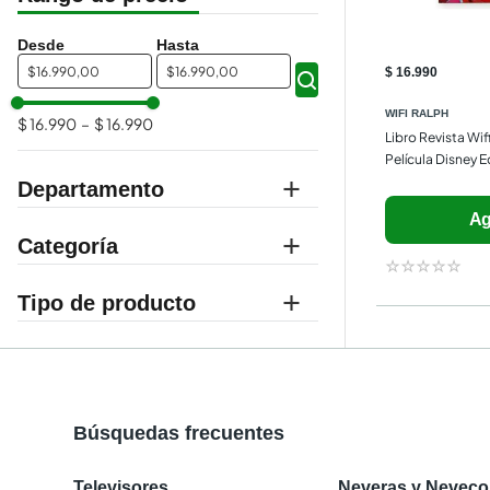
$
$
$ 16.990
WIFI RALPH
$ 16.990
–
$ 16.990
Libro Revista Wif
Película Disney Ed
Departamento
Ag
libros y papelería
Categoría
☆
☆
☆
☆
☆
libros
infantil
Búsquedas frecuentes
Televisores
Neveras y Nevec