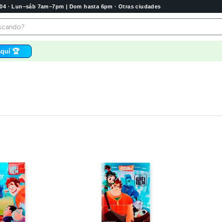
2004 · Lun–sáb 7am–7pm | Dom hasta 6pm · Otras ciudades
buscando?
quí 🏆
os
bela
 higienico
tas
e
o
e