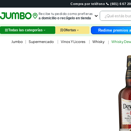
Compra por teléfono 📞 (601) 6 67 
¿Qué estás 
Recibe tu pedido como prefieras
a domicilio o recógelo en tienda
Redime premios a
Todas las categorías
Ofertas
leche
Supermercado
Vinos Y Licores
Whisky
Whisky Dewa
huev
arroz
papel
nutri
galle
aceit
ques
pollo
carn