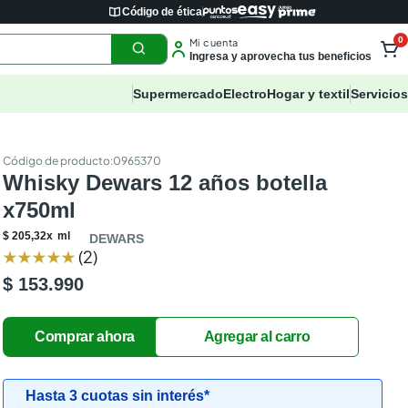
Código de ética
0
Mi cuenta
Ingresa y aprovecha tus beneficios
Supermercado
Electro
Hogar y textil
Servicios
:
0965370
Whisky Dewars 12 años botella
x750ml
$
205
,
32
x
ml
DEWARS
★
★
★
★
★
(
2
)
$ 153.990
Hasta 3 cuotas sin interés*