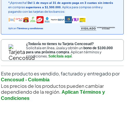
*¡Aprovecha!
Del 1 de mayo al 31 de agosto paga en 3 cuotas sin interés
en compras
Aplica para compras online y
superiores a $1.500.000.
pagando con las tarjetas de los bancos:
Aplican
Términos y condiciones
¿Todavía no tienes tu Tarjeta Cencosud?
Solicítala en línea, úsala y obtén un
bono de $100.000
. Aplican términos y
para una próxima compra
condiciones.
.
Solicítala aquí
Este producto es vendido, facturado y entregado por
Cencosud - Colombia
Los precios de los productos pueden cambiar
dependiendo de la región.
Aplican Términos y
Condiciones