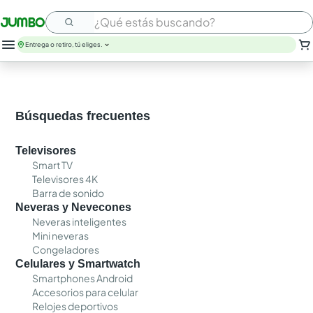
¿Qué estás buscando?
Entrega o retiro, tú eliges.
Búsquedas frecuentes
Televisores
Smart TV
Televisores 4K
Barra de sonido
Neveras y Nevecones
Neveras inteligentes
Mini neveras
Congeladores
Celulares y Smartwatch
Smartphones Android
Accesorios para celular
Relojes deportivos