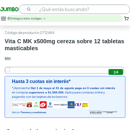
¿Qué estás buscando?
Entrega o retiro, tú eliges.
:
0712484
Vita C MK x500mg cereza sobre 12 tabletas
masticables
MK
1
/
4
Hasta 3 cuotas sin interés*
*¡Aprovecha!
Del 1 de mayo al 31 de agosto paga en 3 cuotas sin interés
en compras
Aplica para compras online y
superiores a $1.500.000.
pagando con las tarjetas de los bancos:
Aplican
Términos y condiciones