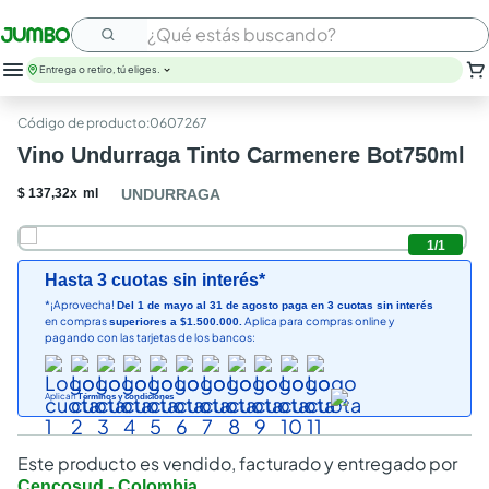
¿Qué estás buscando?
Entrega o retiro, tú eliges.
:
0607267
Vino Undurraga Tinto Carmenere Bot750ml
$
137
,
32
x
ml
UNDURRAGA
1
/
1
Hasta 3 cuotas sin interés*
*¡Aprovecha!
Del 1 de mayo al 31 de agosto paga en 3 cuotas sin interés
en compras
Aplica para compras online y
superiores a $1.500.000.
pagando con las tarjetas de los bancos:
Aplican
Términos y condiciones
Este producto es vendido, facturado y entregado por
Cencosud - Colombia