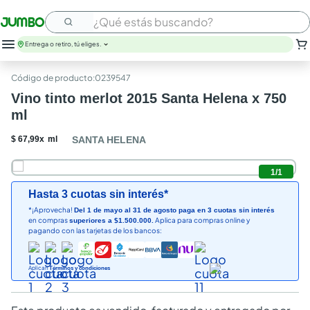
¿Qué estás buscando?
Entrega o retiro, tú eliges.
leche
:
0239547
huevos
Vino tinto merlot 2015 Santa Helena x 750
arroz
ml
papel higienico
nutribela
$
67
,
99
x
ml
SANTA HELENA
galletas
aceite
1
/
1
queso
Hasta 3 cuotas sin interés*
pollo
*¡Aprovecha!
Del 1 de mayo al 31 de agosto paga en 3 cuotas sin interés
carne
en compras
Aplica para compras online y
superiores a $1.500.000.
pagando con las tarjetas de los bancos:
Aplican
Términos y condiciones