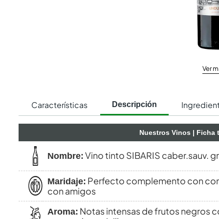
Ver m
Características
Ingredien
Descripción
Nuestros Vinos
| Ficha 
Vino tinto SIBARIS caber.sauv. g
Nombre:
Perfecto complemento con comid
Maridaje:
con amigos
Notas intensas de frutos negros 
Aroma: