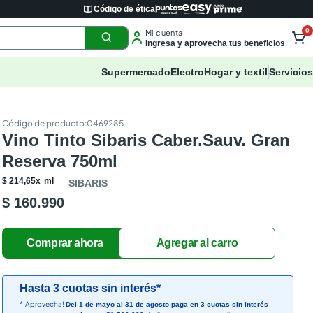
Código de ética
0
Mi cuenta
Ingresa y aprovecha tus beneficios
Supermercado
Electro
Hogar y textil
Servicios
:
0469285
Vino Tinto Sibaris Caber.Sauv. Gran
Reserva 750ml
$
214
,
65
x
ml
SIBARIS
$ 160.990
Hasta 3 cuotas sin interés*
*¡Aprovecha!
Del 1 de mayo al 31 de agosto paga en 3 cuotas sin interés