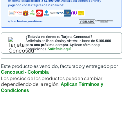
en compras
Aplica para compras online y
superiores a $1.500.000.
pagando con las tarjetas de los bancos:
Aplican
Términos y condiciones
¿Todavía no tienes tu Tarjeta Cencosud?
Solicítala en línea, úsala y obtén un
bono de $100.000
. Aplican términos y
para una próxima compra
condiciones.
.
Solicítala aquí
nal
Este producto es vendido, facturado y entregado por
Cencosud - Colombia
Los precios de los productos pueden cambiar
dependiendo de la región.
Aplican Términos y
Condiciones