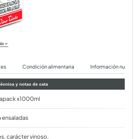
ás
tes
Condición alimentaria
Información nutricio
técnica y notas de cata
rapack x1000ml
 ensaladas
, carácter vinoso.