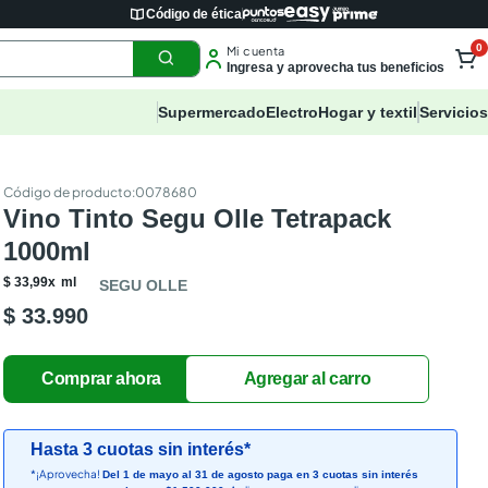
Código de ética
0
Mi cuenta
Ingresa y aprovecha tus beneficios
Supermercado
Electro
Hogar y textil
Servicios
:
0078680
Vino Tinto Segu Olle Tetrapack
1000ml
$
33
,
99
x
ml
SEGU OLLE
$ 33.990
Hasta 3 cuotas sin interés*
*¡Aprovecha!
Del 1 de mayo al 31 de agosto paga en 3 cuotas sin interés