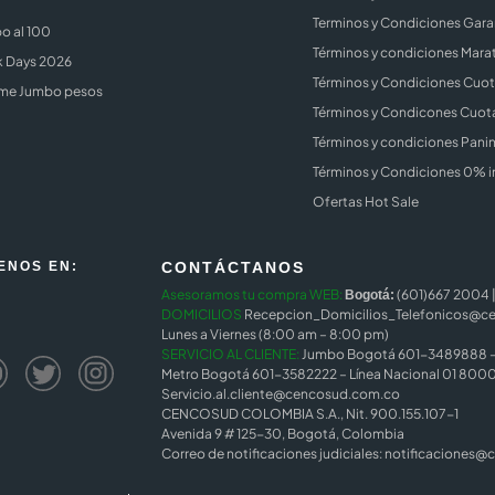
Terminos y Condiciones Gara
o al 100
Términos y condiciones Mara
k Days 2026
Términos y Condiciones Cuota
me Jumbo pesos
Términos y Condicones Cuota
Términos y condiciones Panin
Términos y Condiciones 0% i
Ofertas Hot Sale
ENOS EN:
CONTÁCTANOS
Asesoramos tu compra WEB:
(601)667 2004 
Bogotá:
DOMICILIOS
Recepcion_Domicilios_Telefonicos@c
Lunes a Viernes (8:00 am – 8:00 pm)
SERVICIO AL CLIENTE:
Jumbo Bogotá 601-3489888 – 
Metro Bogotá 601-3582222 – Línea Nacional 01 8000
Servicio.al.cliente@cencosud.com.co
CENCOSUD COLOMBIA S.A., Nit. 900.155.107-1
Avenida 9 # 125-30, Bogotá, Colombia
Correo de notificaciones judiciales:
notificaciones@