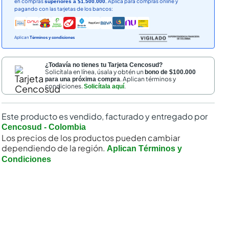
en compras
Aplica para compras online y
superiores a $1.500.000.
pagando con las tarjetas de los bancos:
Aplican
Términos y condiciones
¿Todavía no tienes tu Tarjeta Cencosud?
Solicítala en línea, úsala y obtén un
bono de $100.000
. Aplican términos y
para una próxima compra
condiciones.
.
Solicítala aquí
nal
Este producto es vendido, facturado y entregado por
Cencosud - Colombia
Los precios de los productos pueden cambiar
dependiendo de la región.
Aplican Términos y
Condiciones