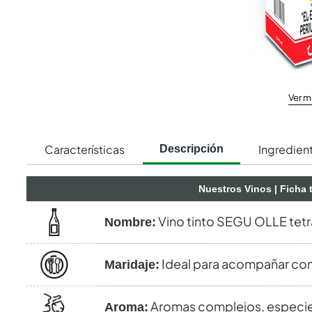
Ver m
Características
Ingredien
Descripción
Nuestros Vinos
| Ficha 
Vino tinto SEGU OLLE tet
Nombre:
Ideal para acompañar con
Maridaje:
Aromas complejos, especies
Aroma: