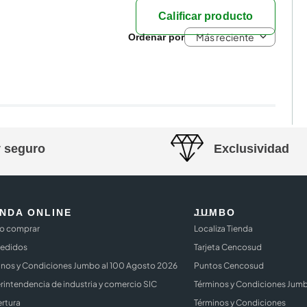
Calificar producto
Más reciente
y seguro
Exclusividad
ENDA ONLINE
JUMBO
 comprar
Localiza Tienda
Pedidos
Tarjeta Cencosud
inos y Condiciones Jumbo al 100 Agosto 2026
Puntos Cencosud
rintendencia de industria y comercio SIC
Términos y Condiciones Jum
rtura
Términos y Condiciones