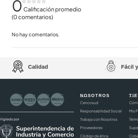
0
☆
☆
☆
☆
☆
Calificación promedio
(0 comentarios)
No hay comentarios.
Calidad
Fácil 
NOSOTROS
TI
Cencosud
Cómo
Responsabilidad Social
Mis 
Trabaja con Nosotros
Térm
Proveedores
Supe
Código de ética
Cobe