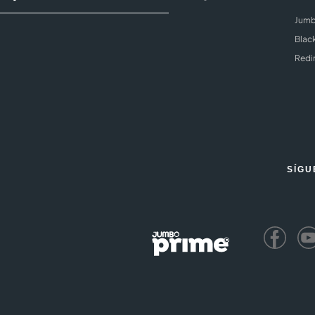
Jumb
Blac
Redi
SÍGU