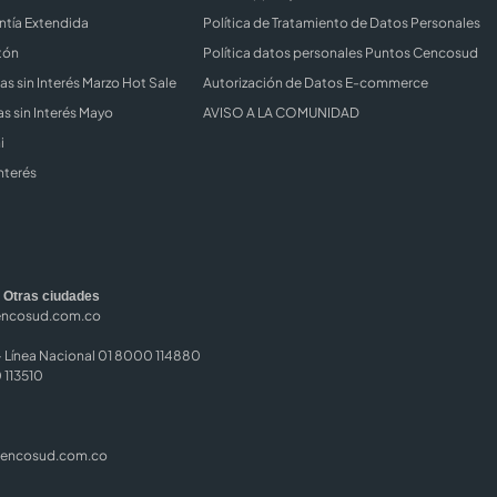
ntía Extendida
Política de Tratamiento de Datos Personales
tón
Política datos personales Puntos Cencosud
s sin Interés Marzo Hot Sale
Autorización de Datos E-commerce
s sin Interés Mayo
AVISO A LA COMUNIDAD
i
nterés
|
Otras ciudades
encosud.com.co
Línea Nacional 01 8000 114880
 113510
cencosud.com.co