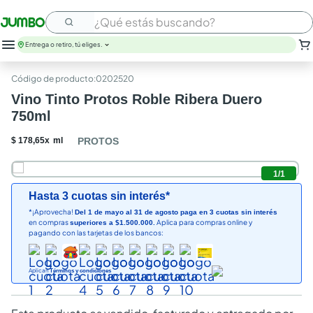
¿Qué estás buscando?
Entrega o retiro, tú eliges.
leche
:
0202520
huevos
Vino Tinto Protos Roble Ribera Duero
arroz
750ml
papel higienico
galletas
$
178
,
65
x
ml
PROTOS
aceite
queso
1
/
1
nutribela
Hasta 3 cuotas sin interés*
pollo
*¡Aprovecha!
Del 1 de mayo al 31 de agosto paga en 3 cuotas sin interés
cafe
en compras
Aplica para compras online y
superiores a $1.500.000.
pagando con las tarjetas de los bancos:
Aplican
Términos y condiciones