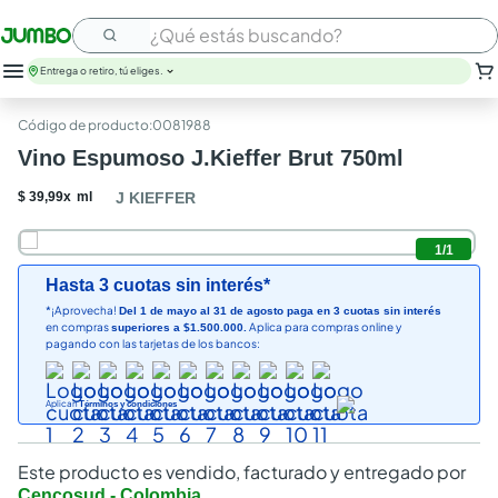
¿Qué estás buscando?
Entrega o retiro, tú eliges.
:
0081988
Vino Espumoso J.Kieffer Brut 750ml
$
39
,
99
x
ml
J KIEFFER
1
/
1
Hasta 3 cuotas sin interés*
*¡Aprovecha!
Del 1 de mayo al 31 de agosto paga en 3 cuotas sin interés
en compras
Aplica para compras online y
superiores a $1.500.000.
pagando con las tarjetas de los bancos:
Aplican
Términos y condiciones
Este producto es vendido, facturado y entregado por
Cencosud - Colombia