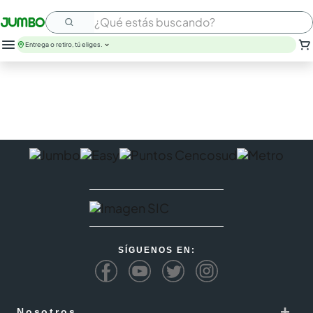
¿Qué estás buscando?
Entrega o retiro, tú eliges.
leche
huevos
arroz
papel higienico
galletas
aceite
queso
cafe
pollo
nutribela
SÍGUENOS EN:
+
Nosotros