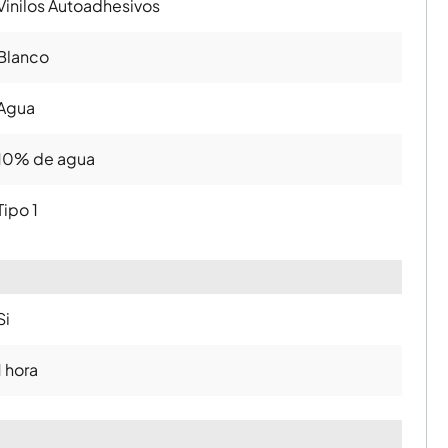
Vinilos Autoadhesivos
Blanco
Agua
10% de agua
Tipo 1
Si
1 hora