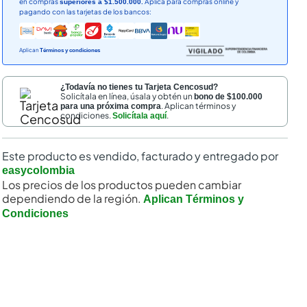
en compras
Aplica para compras online y
superiores a $1.500.000.
pagando con las tarjetas de los bancos:
Aplican
Términos y condiciones
¿Todavía no tienes tu Tarjeta Cencosud?
Solicítala en línea, úsala y obtén un
bono de $100.000
. Aplican términos y
para una próxima compra
condiciones.
.
Solicítala aquí
Este producto es vendido, facturado y entregado por
easycolombia
Los precios de los productos pueden cambiar
dependiendo de la región.
Aplican Términos y
Condiciones