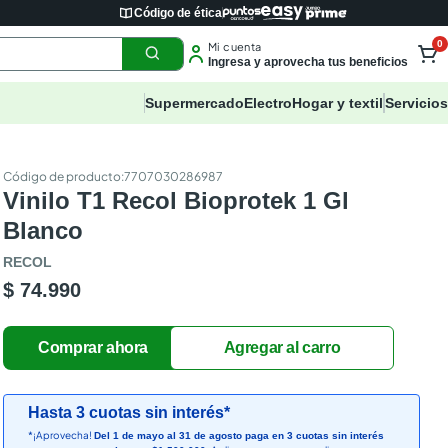
Código de ética
0
Mi cuenta
Ingresa y aprovecha tus beneficios
Supermercado
Electro
Hogar y textil
Servicios
:
7707030286987
Vinilo T1 Recol Bioprotek 1 Gl
Blanco
RECOL
$ 74.990
Hasta 3 cuotas sin interés*
*¡Aprovecha!
Del 1 de mayo al 31 de agosto paga en 3 cuotas sin interés