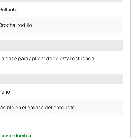
Brillante
Brocha, rodillo
La base para aplicar debe estar estucada
1 año
Visible en el envase del producto
easycolombia