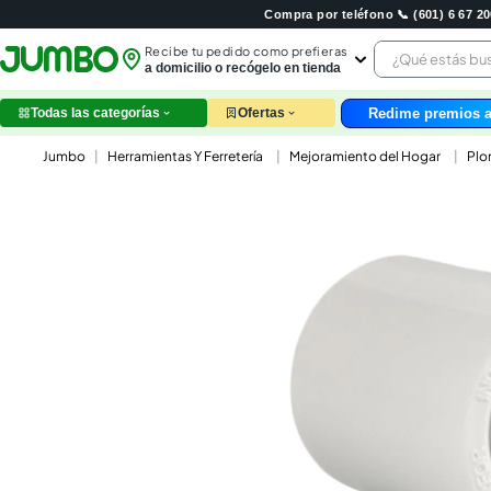
Compra por teléfono 📞 (601) 6 67 
¿Qué estás 
Recibe tu pedido como prefieras
a domicilio o recógelo en tienda
Redime premios a
Todas las categorías
Ofertas
leche
Herramientas Y Ferretería
Mejoramiento del Hogar
Plo
huev
arroz
nutri
papel
galle
aceit
ques
pollo
carn