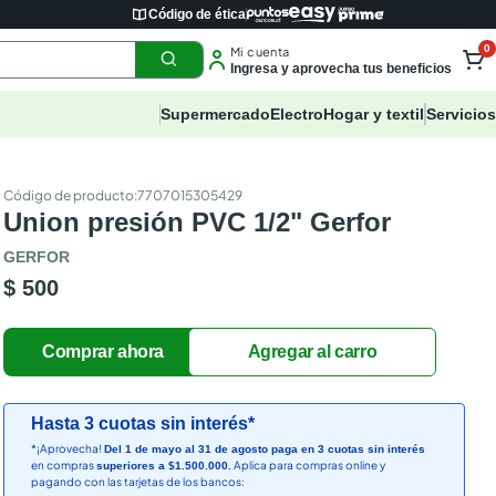
Código de ética
0
Mi cuenta
Ingresa y aprovecha tus beneficios
Supermercado
Electro
Hogar y textil
Servicios
:
7707015305429
Union presión PVC 1/2" Gerfor
GERFOR
$ 500
Hasta 3 cuotas sin interés*
*¡Aprovecha!
Del 1 de mayo al 31 de agosto paga en 3 cuotas sin interés
en compras
Aplica para compras online y
superiores a $1.500.000.
pagando con las tarjetas de los bancos: