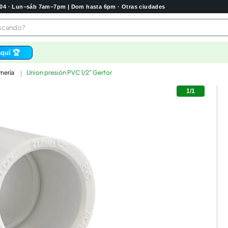
2004 · Lun–sáb 7am–7pm | Dom hasta 6pm · Otras ciudades
buscando?
quí 🏆
mería
Union presión PVC 1/2" Gerfor
os
1
/
1
bela
 higienico
tas
e
o
e