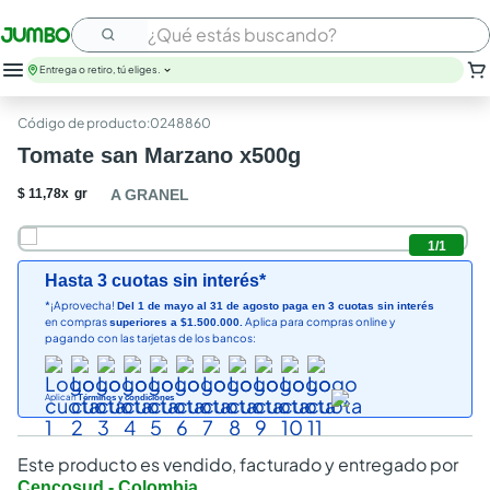
¿Qué estás buscando?
Entrega o retiro, tú eliges.
:
0248860
Tomate san Marzano x500g
$
11
,
78
x
gr
A GRANEL
1
/
1
Hasta 3 cuotas sin interés*
*¡Aprovecha!
Del 1 de mayo al 31 de agosto paga en 3 cuotas sin interés
en compras
Aplica para compras online y
superiores a $1.500.000.
pagando con las tarjetas de los bancos:
Aplican
Términos y condiciones
Este producto es vendido, facturado y entregado por
Cencosud - Colombia