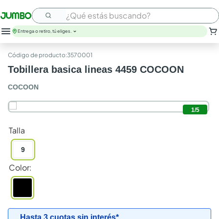
¿Qué estás buscando?
Entrega o retiro, tú eliges.
:
3570001
Tobillera basica lineas 4459 COCOON
COCOON
1
/
5
Talla
9
Color
:
Hasta 3 cuotas sin interés*