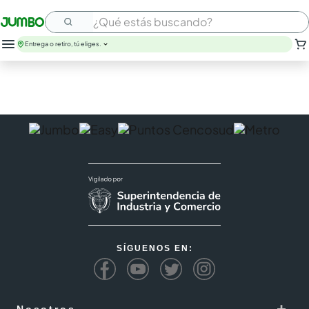
¿Qué estás buscando?
Entrega o retiro, tú eliges.
SÍGUENOS EN:
+