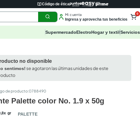
Código de ética
0
Mi cuenta
Ingresa y aprovecha tus beneficios
Supermercado
Electro
Hogar y textil
Servicios
roducto no disponible
se agotaron las últimas unidades de este
Lo sentimos!
roducto
:
0788490
nte Palette color No. 1.9 x 50g
9
,
8
x
gr
PALETTE