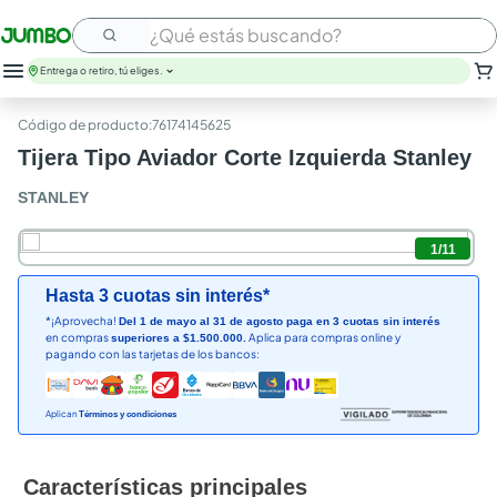
¿Qué estás buscando?
Entrega o retiro, tú eliges.
leche
:
76174145625
huevos
Tijera Tipo Aviador Corte Izquierda Stanley
arroz
papel higienico
STANLEY
nutribela
galletas
1
/
11
aceite
queso
Hasta 3 cuotas sin interés*
pollo
*¡Aprovecha!
Del 1 de mayo al 31 de agosto paga en 3 cuotas sin interés
en compras
Aplica para compras online y
superiores a $1.500.000.
carne
pagando con las tarjetas de los bancos:
Aplican
Términos y condiciones
Características principales