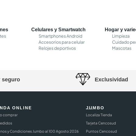
ones
Celulares y Smartwatch
Hogar y vari
tes
Smartphones Android
Limpieza
Accesorios para celular
Cuidado pe
Relojes deportivos
Mascotas
y seguro
Exclusividad
ENDA ONLINE
JUMBO
 comprar
Localiza Tienda
Pedidos
Tarjeta Cencosud
inos y Condiciones Jumbo al 100 Agosto 2026
Puntos Cencosud