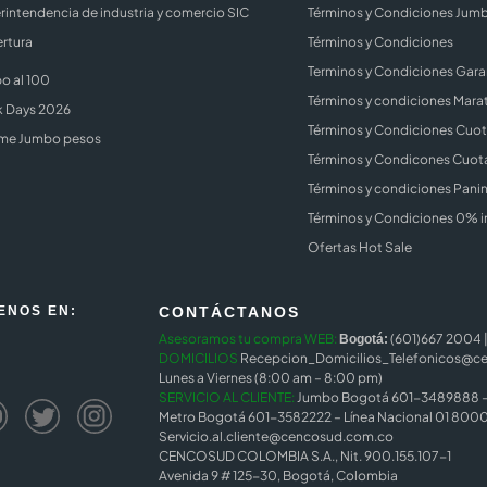
rintendencia de industria y comercio SIC
Términos y Condiciones Jum
rtura
Términos y Condiciones
Terminos y Condiciones Gara
o al 100
Términos y condiciones Mara
k Days 2026
Términos y Condiciones Cuota
me Jumbo pesos
Términos y Condicones Cuota
Términos y condiciones Panin
Términos y Condiciones 0% i
Ofertas Hot Sale
ENOS EN:
CONTÁCTANOS
Asesoramos tu compra WEB:
(601)667 2004 
Bogotá:
DOMICILIOS
Recepcion_Domicilios_Telefonicos@c
Lunes a Viernes (8:00 am – 8:00 pm)
SERVICIO AL CLIENTE:
Jumbo Bogotá 601-3489888 – 
Metro Bogotá 601-3582222 – Línea Nacional 01 8000
Servicio.al.cliente@cencosud.com.co
CENCOSUD COLOMBIA S.A., Nit. 900.155.107-1
Avenida 9 # 125-30, Bogotá, Colombia