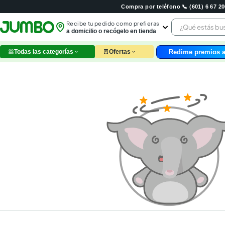
Compra por teléfono 📞 (601) 6 67 
¿Qué estás 
Recibe tu pedido como prefieras
a domicilio o recógelo en tienda
Redime premios a
Todas las categorías
Ofertas
leche
huev
arroz
papel
nutri
galle
aceit
ques
pollo
carn