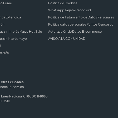
bo Prime
Política de Cookies
WhatsApp Tarjeta Cencosud
ntía Extendida
Política de Tratamiento de Datos Personales
tón
Política datos personales Puntos Cencosud
s sin Interés Marzo Hot Sale
Autorización de Datos E-commerce
s sin Interés Mayo
AVISO A LA COMUNIDAD
i
nterés
|
Otras ciudades
encosud.com.co
Línea Nacional 01 8000 114880
 113510