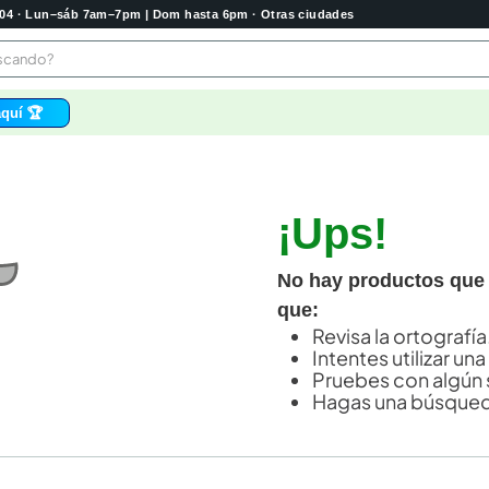
2004 · Lun–sáb 7am–7pm | Dom hasta 6pm · Otras ciudades
buscando?
quí 🏆
os
 higienico
¡Ups!
bela
tas
No hay productos que
e
que:
o
Revisa la ortografía
Intentes utilizar una
e
Pruebes con algún 
Hagas una búsqued