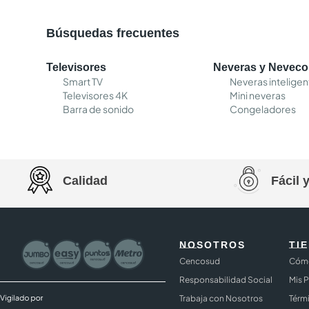
Búsquedas frecuentes
Televisores
Neveras y Nevec
Smart TV
Neveras inteligen
Televisores 4K
Mini neveras
Barra de sonido
Congeladores
Calidad
Fácil 
NOSOTROS
TI
Cencosud
Cómo
Responsabilidad Social
Mis 
Trabaja con Nosotros
Térm