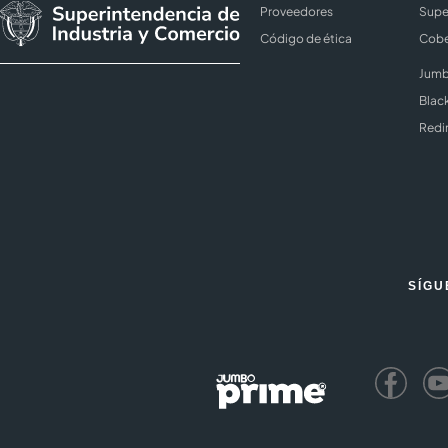
Proveedores
Supe
Código de ética
Cobe
Jumb
Blac
Redi
SÍGU