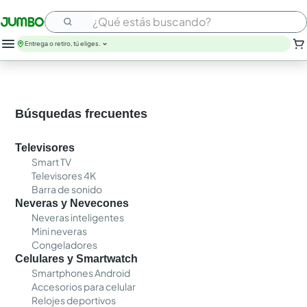
¿Qué estás buscando?
Entrega o retiro, tú eliges.
Búsquedas frecuentes
Televisores
Smart TV
Televisores 4K
Barra de sonido
Neveras y Nevecones
Neveras inteligentes
Mini neveras
Congeladores
Celulares y Smartwatch
Smartphones Android
Accesorios para celular
Relojes deportivos